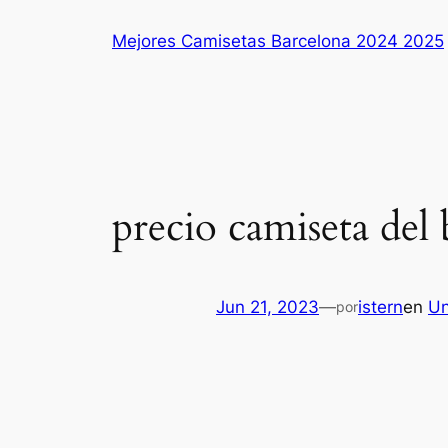
Saltar
Mejores Camisetas Barcelona 2024 2025
al
contenido
precio camiseta del
Jun 21, 2023
—
istern
en
Un
por