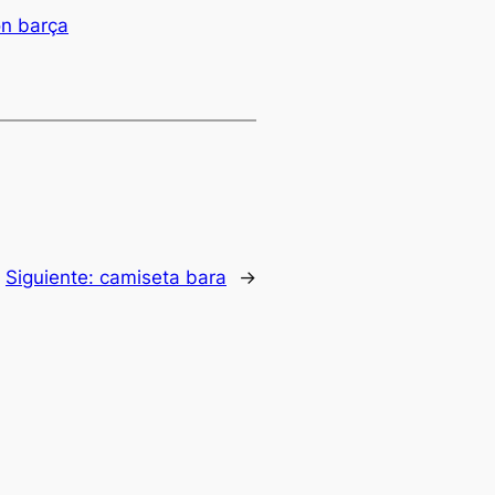
on barça
Siguiente:
camiseta bara
→