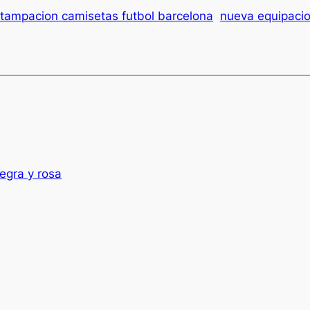
tampacion camisetas futbol barcelona
nueva equipaci
egra y rosa