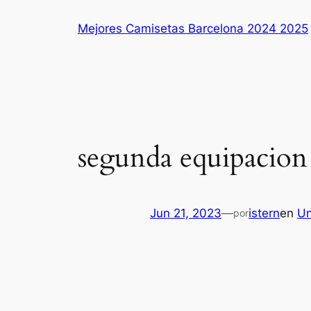
Saltar
Mejores Camisetas Barcelona 2024 2025
al
contenido
segunda equipacion
Jun 21, 2023
—
istern
en
Un
por