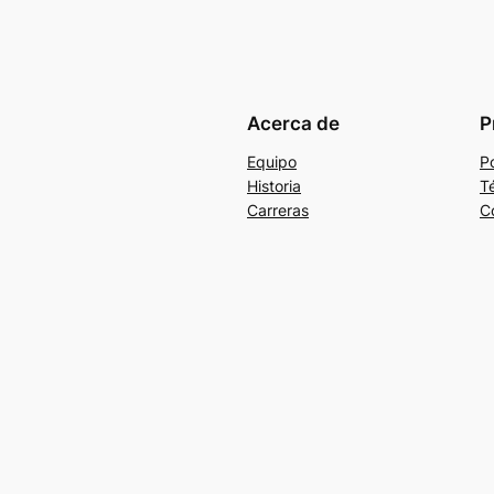
Acerca de
P
Equipo
Po
Historia
T
Carreras
C