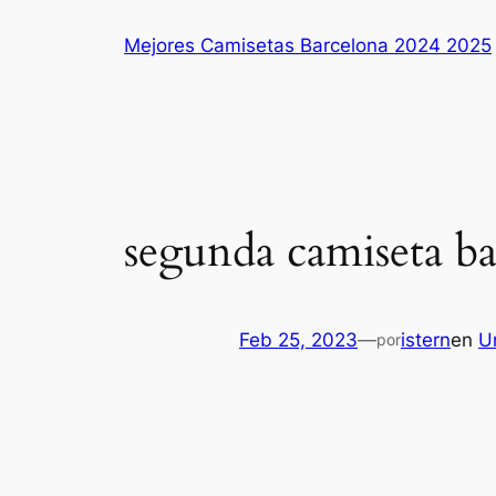
Saltar
Mejores Camisetas Barcelona 2024 2025
al
contenido
segunda camiseta b
Feb 25, 2023
—
istern
en
U
por