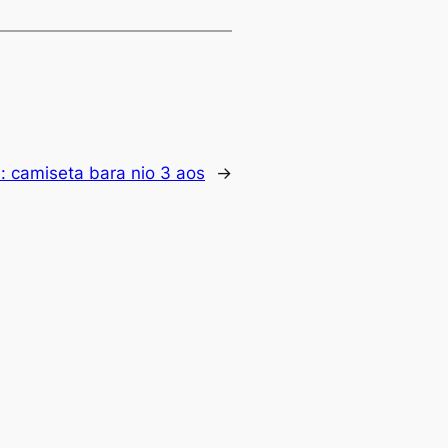
e:
camiseta bara nio 3 aos
→