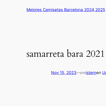
Saltar
Mejores Camisetas Barcelona 2024 2025
al
contenido
samarreta bara 2021
Nov 15, 2023
—
istern
en
U
por