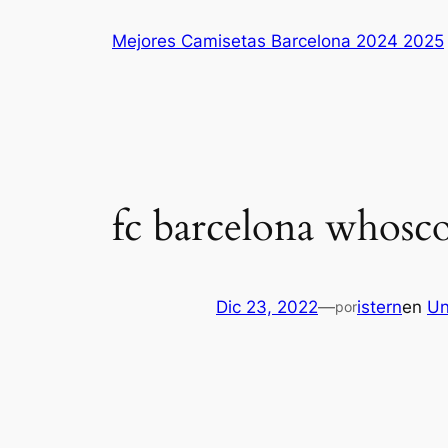
Saltar
Mejores Camisetas Barcelona 2024 2025
al
contenido
fc barcelona whosc
Dic 23, 2022
—
istern
en
Un
por