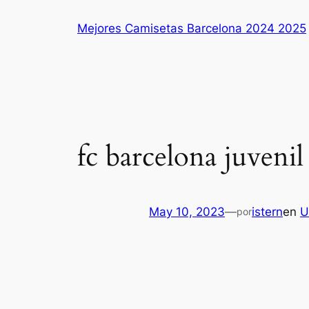
Saltar
Mejores Camisetas Barcelona 2024 2025
al
contenido
fc barcelona juvenil
May 10, 2023
—
istern
en
U
por