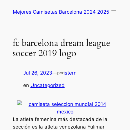
Saltar
Mejores Camisetas Barcelona 2024 2025
al
contenido
fc barcelona dream league
soccer 2019 logo
Jul 26, 2023
—
istern
por
en
Uncategorized
La atleta femenina más destacada de la
sección es la atleta venezolana Yulimar