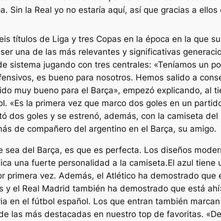
. Sin la Real yo no estaría aquí, así que gracias a ellos 
is títulos de Liga y tres Copas en la época en la que su
ser una de las más relevantes y significativas generacio
 de sistema jugando con tres centrales: «Teníamos un po
fensivos, es bueno para nosotros. Hemos salido a conse
tido muy bueno para el Barça», empezó explicando, al ti
ol. «Es la primera vez que marco dos goles en un parti
otó dos goles y se estrenó, además, con la camiseta de
más de compañero del argentino en el Barça, su amigo.
e sea del Barça, es que es perfecta. Los diseños modern
ica una fuerte personalidad a la camiseta.El azul tiene
r primera vez. Además, el Atlético ha demostrado que est
os y el Real Madrid también ha demostrado que está ah
ia en el fútbol español. Los que entran también marcan 
 de las más destacadas en nuestro top de favoritas. «