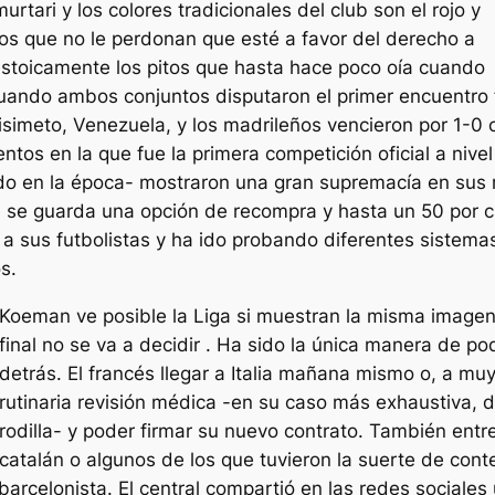
rtari y los colores tradicionales del club son el rojo y
os que no le perdonan que esté a favor del derecho a
estoicamente los pitos que hasta hace poco oía cuando
uando ambos conjuntos disputaron el primer encuentro 
simeto, Venezuela, y los madrileños vencieron por 1-0 
tos en la que fue la primera competición oficial a nive
 en la época- mostraron una gran supremacía en sus 
ue se guarda una opción de recompra y hasta un 50 por c
a sus futbolistas y ha ido probando diferentes sistemas
s.
Koeman ve posible la Liga si muestran la misma imagen
final no se va a decidir . Ha sido la única manera de p
detrás. El francés llegar a Italia mañana mismo o, a muy
rutinaria revisión médica -en su caso más exhaustiva, 
rodilla- y poder firmar su nuevo contrato. También entr
catalán o algunos de los que tuvieron la suerte de con
celonista. El central compartió en las redes sociales u