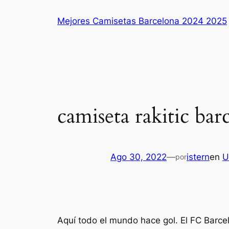
Saltar
Mejores Camisetas Barcelona 2024 2025
al
contenido
camiseta rakitic bar
Ago 30, 2022
—
istern
en
U
por
Aquí todo el mundo hace gol. El FC Barce