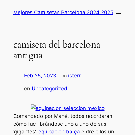
Saltar
Mejores Camisetas Barcelona 2024 2025
al
contenido
camiseta del barcelona
antigua
Feb 25, 2023
—
istern
por
en
Uncategorized
Comandado por Mané, todos recordarán
cómo fue librándose uno a uno de sus
‘gigantes’,
equipacion barça
entre ellos un