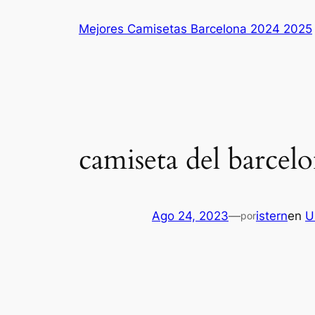
Saltar
Mejores Camisetas Barcelona 2024 2025
al
contenido
camiseta del barcelo
Ago 24, 2023
—
istern
en
U
por