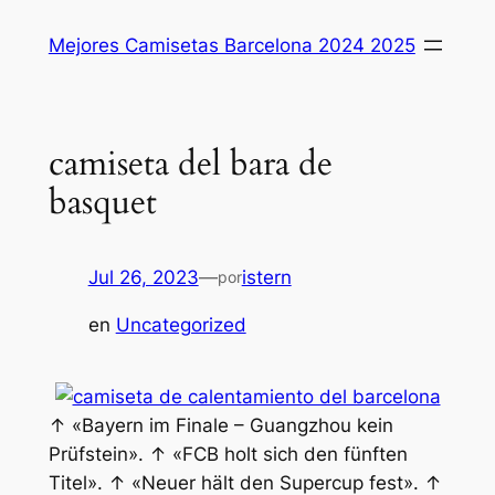
Saltar
Mejores Camisetas Barcelona 2024 2025
al
contenido
camiseta del bara de
basquet
Jul 26, 2023
—
istern
por
en
Uncategorized
↑ «Bayern im Finale – Guangzhou kein
Prüfstein». ↑ «FCB holt sich den fünften
Titel». ↑ «Neuer hält den Supercup fest». ↑