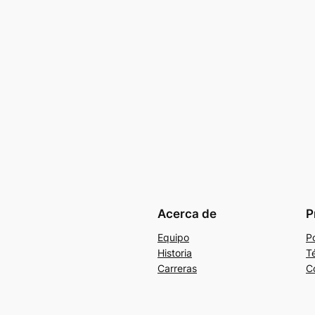
Acerca de
P
Equipo
Po
Historia
T
Carreras
C